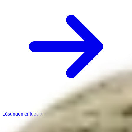
Lösungen entdecken