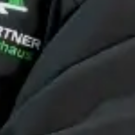
äglich: geklebte Löcher statt getauschter Ziegel,