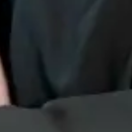
Das Provisorium, das kein Ende nimm
Als Dachdecker passt man das Haus nicht dem Dachstuhl an. Man