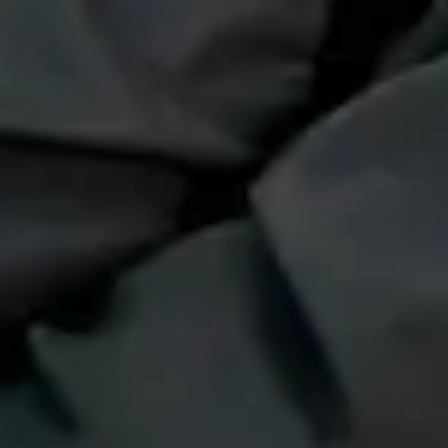
 Irgendwann sagt jemand: 'Ich geh bald in Rente – dann wird da
am arbeitet täglich um Engpässe herum, die seit Jahren bekannt
im Urlaub hast
ind am Limit, bevor das Unternehmen es ist
 leben weiter in zwei verschiedenen Welten
ell geplante und betreute IT-Infrastruktur vermeiden.
kwerk