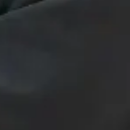
s euer Problem.' Aber der Nachfolger drückt schon den
 sind.