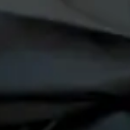
Provisorien, die zwei Jahre halten sollen und zwanzig halten.
Kaufpreis, weil er kein IT-Chaos übernehmen will. Und das Te
Was wacklige IT-Fundamente wirklich kosten:
Provisorien kollabieren genau dann, wenn du den Kopf schon 
Wachstum stockt, weil die IT nicht mitwächst – die Prozesse s
Cloud wird eingeführt und kaum genutzt – Büro und Werkstatt
Wichtig:
Viele dieser Risiken lassen sich durch eine profession
Digitale Statik – Fundament statt Flic
Was wir tun